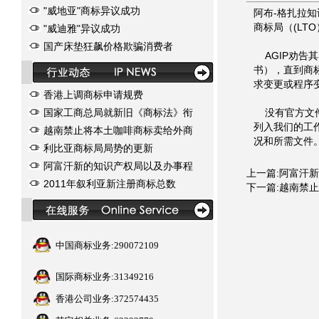
"威地亚"商标异议成功
阿布-格扎拉知
商标局（(LT
"威迪雅"异议成功
国产床垫狂飙价格欺骗消费者
AGIP劝告
书），直到商
求变更或程序
香港上调商标申请规费
国家工商总局就新旧《商标法》衔
没有官方文件
列入我们的工作
越南禁止将本土咖啡商标卖给外商
况和所需文件。 （
利比亚商标局局势的更新
阿富汗新的知识产权局以及办事程
上一篇:
阿富汗新
2011年叙利亚新注册商标总数
下一篇:
越南禁止
中国商标业务:290072109
国际商标业务:31349216
香港公司业务:372574435