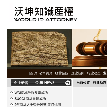
|
首 页
|
公司简介
|
经营范围
|
企业新闻
|
行业动态
|
业
当前位置 -
行业动
WDI商标异议复审成功
SUCCI 商标异议成功
9年商标之争暂告段落 厦门姚明